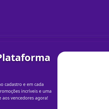
Plataforma
no cadastro e em cada
promoções incríveis e uma
se aos vencedores agora!