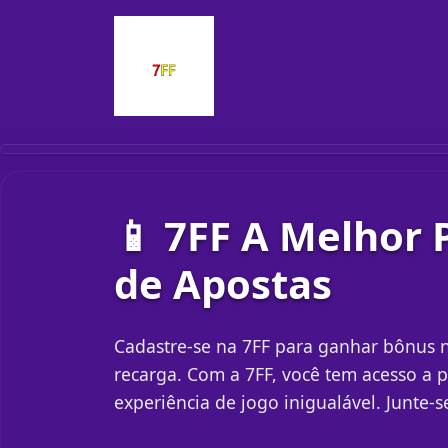
📱 7FF A Melhor 
de Apostas
Cadastre-se na 7FF para ganhar bônus 
recarga. Com a 7FF, você tem acesso a 
experiência de jogo inigualável. Junte-