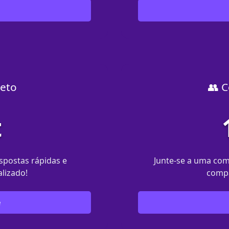
reto
👥 
t
espostas rápidas e
Junte-se a uma com
lizado!
compa
e