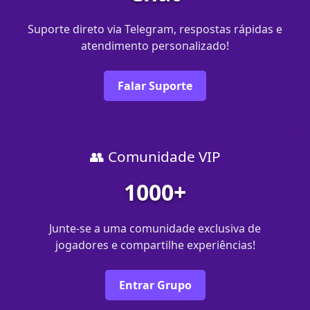
Suporte direto via Telegram, respostas rápidas e
atendimento personalizado!
Falar Suporte
👥 Comunidade VIP
1000+
Junte-se a uma comunidade exclusiva de
jogadores e compartilhe experiências!
Entrar Grupo