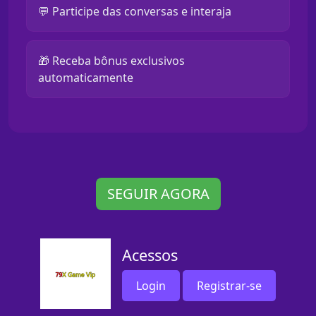
💬 Participe das conversas e interaja
🎁 Receba bônus exclusivos
automaticamente
SEGUIR AGORA
Acessos
Login
Registrar-se