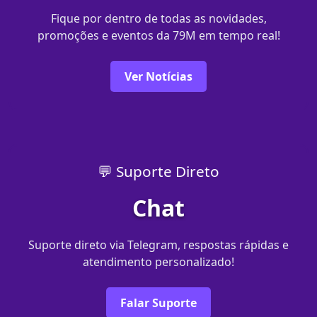
Fique por dentro de todas as novidades,
promoções e eventos da 79M em tempo real!
Ver Notícias
💬 Suporte Direto
Chat
Suporte direto via Telegram, respostas rápidas e
atendimento personalizado!
Falar Suporte