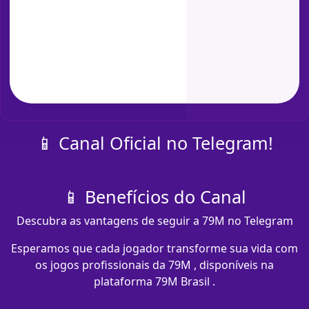
📱 Canal Oficial no Telegram!
📱 Benefícios do Canal
Descubra as vantagens de seguir a 79M no Telegram
Esperamos que cada jogador transforme sua vida com
os jogos profissionais da 79M , disponíveis na
plataforma 79M Brasil .