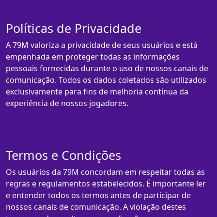
Políticas de Privacidade
A 79M valoriza a privacidade de seus usuários e está
empenhada em proteger todas as informações
pessoais fornecidas durante o uso de nossos canais de
comunicação. Todos os dados coletados são utilizados
exclusivamente para fins de melhoria contínua da
experiência de nossos jogadores.
Termos e Condições
Os usuários da 79M concordam em respeitar todas as
regras e regulamentos estabelecidos. É importante ler
e entender todos os termos antes de participar de
nossos canais de comunicação. A violação destes