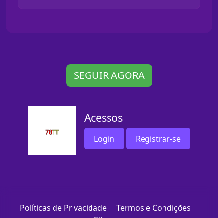
SEGUIR AGORA
Acessos
Login
Registrar-se
Políticas de Privacidade
Termos e Condições