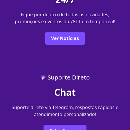
Fique por dentro de todas as novidades,
promoções e eventos da 78TT em tempo real!
Ver Notícias
💬 Suporte Direto
Chat
Suporte direto via Telegram, respostas rápidas e
atendimento personalizado!