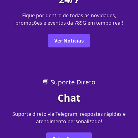
Fique por dentro de todas as novidades,
promoções e eventos da 789G em tempo real!
Ver Notícias
💬 Suporte Direto
Chat
Suporte direto via Telegram, respostas rápidas e
atendimento personalizado!