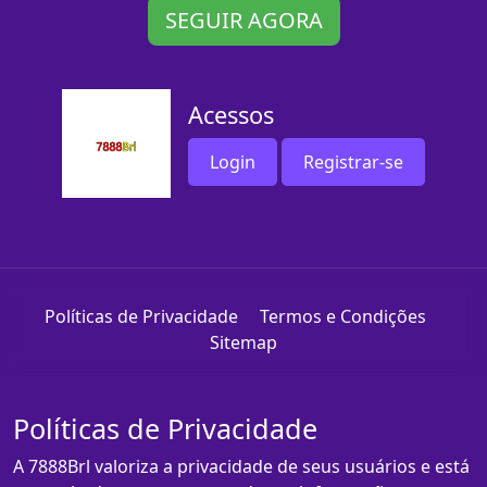
SEGUIR AGORA
Acessos
Login
Registrar-se
Políticas de Privacidade
Termos e Condições
Sitemap
Políticas de Privacidade
A 7888Brl valoriza a privacidade de seus usuários e está