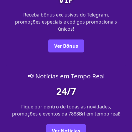
Receba bônus exclusivos do Telegram,
promoções especiais e códigos promocionais
únicos!
Ver Bônus
📢 Notícias em Tempo Real
24/7
Fique por dentro de todas as novidades,
promoções e eventos da 7888Brl em tempo real!
Ver Notícias