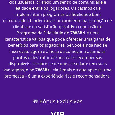
dos usuários, criando um senso de comunidade e
lealdade entre os jogadores. Os casinos que
implementam programas de fidelidade bem
estruturados tendem a ver um aumento na retenção de
clientes e na satisfação geral. Em conclusão, o
Programa de Fidelidade do
7888Brl
é uma
característica valiosa que pode oferecer uma gama de
benefícios para os jogadores. Se você ainda não se
inscreveu, agora é a hora de começar a acumular
pontos e desfrutar das incríveis recompensas
disponíveis. Lembre-se de que a lealdade tem suas
vantagens, e no
7888Brl
, ela é mais do que apenas uma
promessa – é uma experiência rica e recompensadora.
🎁 Bônus Exclusivos
VIP