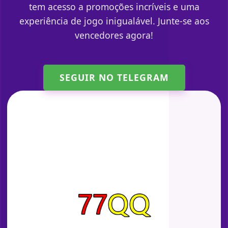
tem acesso a promoções incríveis e uma
experiência de jogo inigualável. Junte-se aos
vencedores agora!
SEGUIR NO TELEGRAM