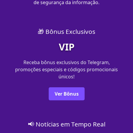
de segurança da informação.
🎁 Bônus Exclusivos
VIP
Receba bônus exclusivos do Telegram,
promoções especiais e códigos promocionais
únicos!
Ver Bônus
📢 Notícias em Tempo Real