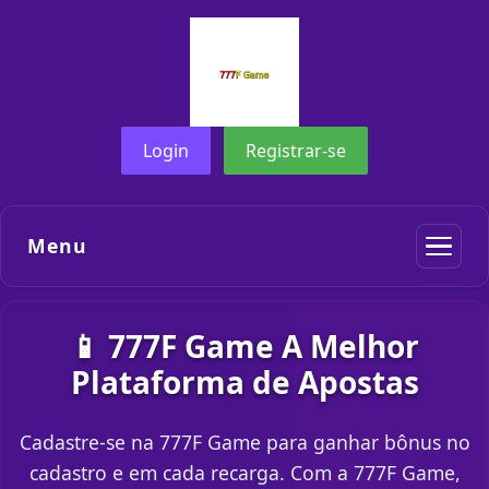
Login
Registrar-se
Menu
📱 777F Game A Melhor
Plataforma de Apostas
Cadastre-se na 777F Game para ganhar bônus no
cadastro e em cada recarga. Com a 777F Game,