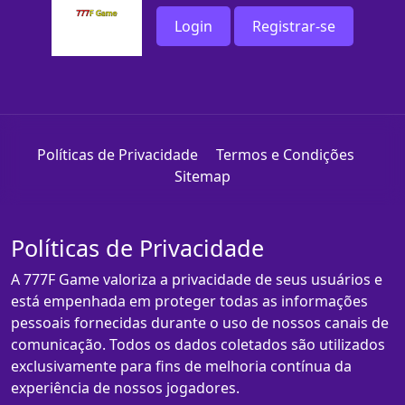
Login
Registrar-se
Políticas de Privacidade
Termos e Condições
Sitemap
Políticas de Privacidade
A 777F Game valoriza a privacidade de seus usuários e
está empenhada em proteger todas as informações
pessoais fornecidas durante o uso de nossos canais de
comunicação. Todos os dados coletados são utilizados
exclusivamente para fins de melhoria contínua da
experiência de nossos jogadores.