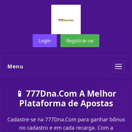
Login
Registrar-se
Menu
📱 777Dna.Com A Melhor
Plataforma de Apostas
Cadastre-se na 777Dna.Com para ganhar bônus
no cadastro e em cada recarga. Com a