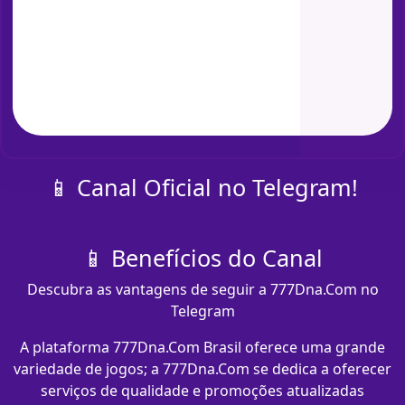
📱 Canal Oficial no Telegram!
📱 Benefícios do Canal
Descubra as vantagens de seguir a 777Dna.Com no
Telegram
A plataforma 777Dna.Com Brasil oferece uma grande
variedade de jogos; a 777Dna.Com se dedica a oferecer
serviços de qualidade e promoções atualizadas