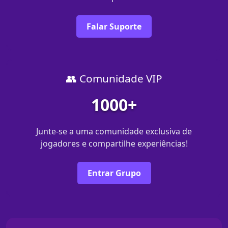
Falar Suporte
👥 Comunidade VIP
1000+
Junte-se a uma comunidade exclusiva de
jogadores e compartilhe experiências!
Entrar Grupo