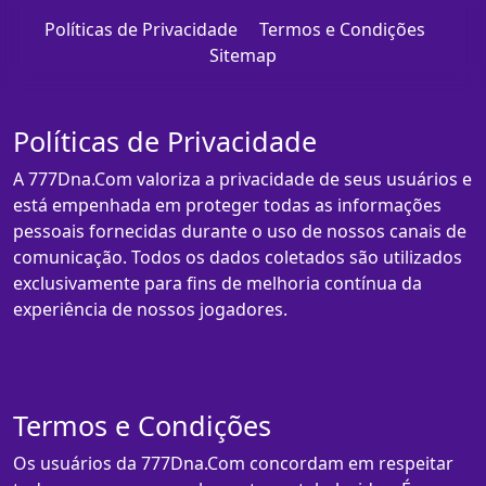
Políticas de Privacidade
Termos e Condições
Sitemap
Políticas de Privacidade
A 777Dna.Com valoriza a privacidade de seus usuários e
está empenhada em proteger todas as informações
pessoais fornecidas durante o uso de nossos canais de
comunicação. Todos os dados coletados são utilizados
exclusivamente para fins de melhoria contínua da
experiência de nossos jogadores.
Termos e Condições
Os usuários da 777Dna.Com concordam em respeitar