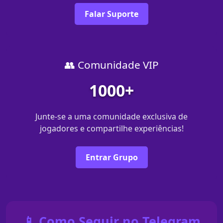
Falar Suporte
👥 Comunidade VIP
1000+
Junte-se a uma comunidade exclusiva de
jogadores e compartilhe experiências!
Entrar Grupo
📱 Como Seguir no Telegram