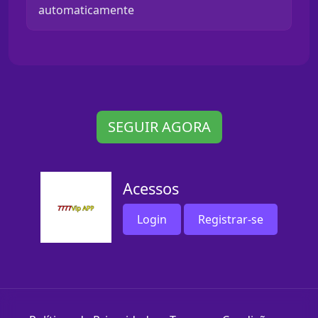
automaticamente
SEGUIR AGORA
Acessos
Login
Registrar-se