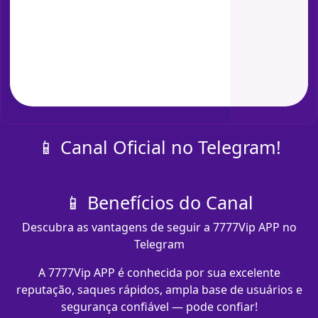
📱 Canal Oficial no Telegram!
📱 Benefícios do Canal
Descubra as vantagens de seguir a 7777Vip APP no
Telegram
A 7777Vip APP é conhecida por sua excelente
reputação, saques rápidos, ampla base de usuários e
segurança confiável — pode confiar!