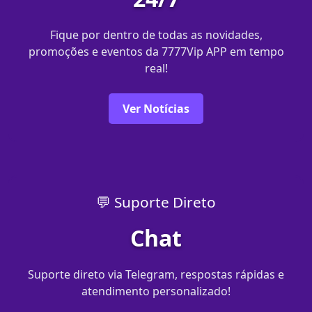
Fique por dentro de todas as novidades,
promoções e eventos da 7777Vip APP em tempo
real!
Ver Notícias
💬 Suporte Direto
Chat
Suporte direto via Telegram, respostas rápidas e
atendimento personalizado!