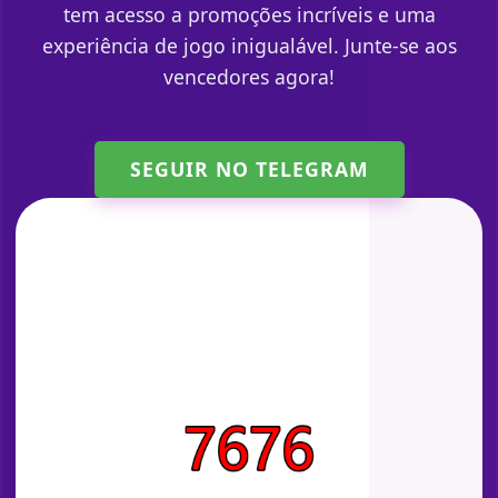
tem acesso a promoções incríveis e uma
experiência de jogo inigualável. Junte-se aos
vencedores agora!
SEGUIR NO TELEGRAM