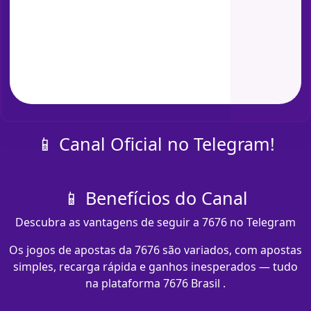
📱 Canal Oficial no Telegram!
📱 Benefícios do Canal
Descubra as vantagens de seguir a 7676 no Telegram
Os jogos de apostas da 7676 são variados, com apostas
simples, recarga rápida e ganhos inesperados — tudo
na plataforma 7676 Brasil .