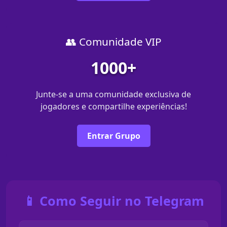
👥 Comunidade VIP
1000+
Junte-se a uma comunidade exclusiva de
jogadores e compartilhe experiências!
Entrar Grupo
📱 Como Seguir no Telegram