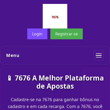
Login
Registrar-se
Menu
📱 7676 A Melhor Plataforma
de Apostas
Cadastre-se na 7676 para ganhar bônus no
cadastro e em cada recarga. Com a 7676, você