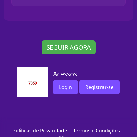
SEGUIR AGORA
Acessos
Login
Registrar-se
Políticas de Privacidade
Termos e Condições