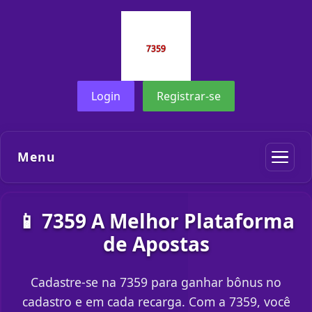
Login
Registrar-se
Menu
📱 7359 A Melhor Plataforma
de Apostas
Cadastre-se na 7359 para ganhar bônus no
cadastro e em cada recarga. Com a 7359, você