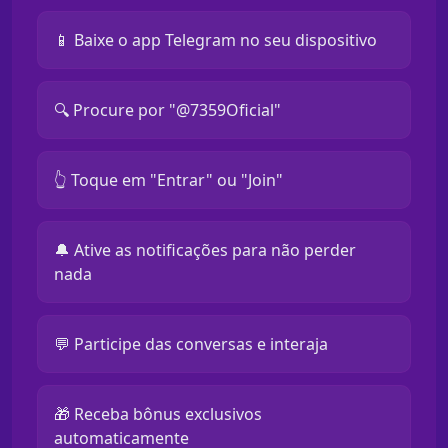
📱 Baixe o app Telegram no seu dispositivo
🔍 Procure por "@7359Oficial"
👆 Toque em "Entrar" ou "Join"
🔔 Ative as notificações para não perder
nada
💬 Participe das conversas e interaja
🎁 Receba bônus exclusivos
automaticamente