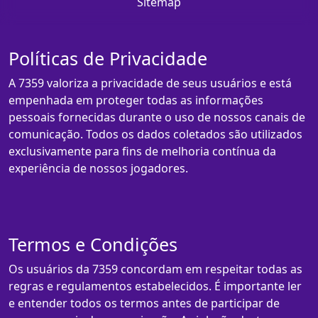
Sitemap
Políticas de Privacidade
A 7359 valoriza a privacidade de seus usuários e está
empenhada em proteger todas as informações
pessoais fornecidas durante o uso de nossos canais de
comunicação. Todos os dados coletados são utilizados
exclusivamente para fins de melhoria contínua da
experiência de nossos jogadores.
Termos e Condições
Os usuários da 7359 concordam em respeitar todas as
regras e regulamentos estabelecidos. É importante ler
e entender todos os termos antes de participar de