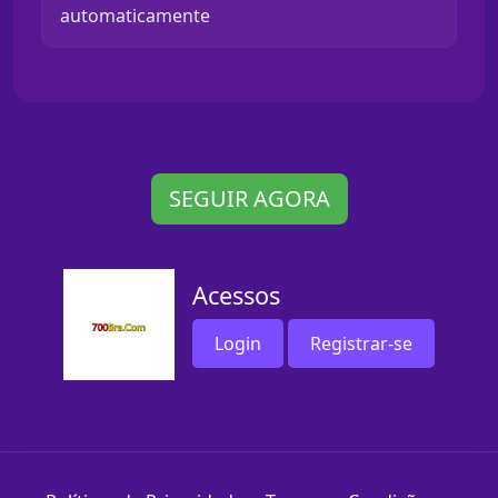
automaticamente
SEGUIR AGORA
Acessos
Login
Registrar-se