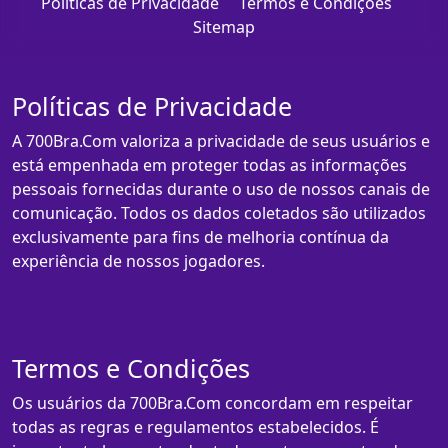
Políticas de Privacidade
Termos e Condições
Sitemap
Políticas de Privacidade
A 700Bra.Com valoriza a privacidade de seus usuários e
está empenhada em proteger todas as informações
pessoais fornecidas durante o uso de nossos canais de
comunicação. Todos os dados coletados são utilizados
exclusivamente para fins de melhoria contínua da
experiência de nossos jogadores.
Termos e Condições
Os usuários da 700Bra.Com concordam em respeitar
todas as regras e regulamentos estabelecidos. É