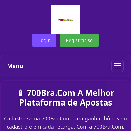
Login
Registrar-se
Menu
📱 700Bra.Com A Melhor
Plataforma de Apostas
Cadastre-se na 700Bra.Com para ganhar bônus no
cadastro e em cada recarga. Com a 700Bra.Com,