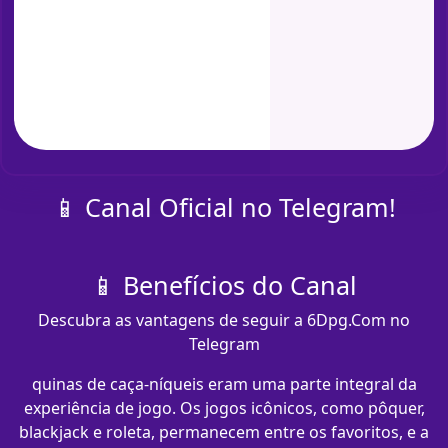
📱 Canal Oficial no Telegram!
📱 Benefícios do Canal
Descubra as vantagens de seguir a 6Dpg.Com no
Telegram
quinas de caça-níqueis eram uma parte integral da
experiência de jogo. Os jogos icônicos, como pôquer,
blackjack e roleta, permanecem entre os favoritos, e a