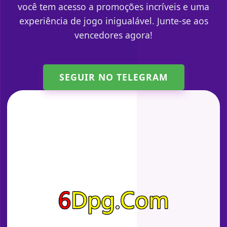
você tem acesso a promoções incríveis e uma
experiência de jogo inigualável. Junte-se aos
vencedores agora!
SEGUIR NO TELEGRAM