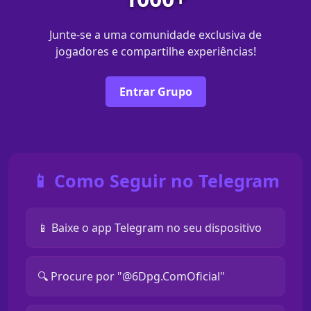
Junte-se a uma comunidade exclusiva de
jogadores e compartilhe experiências!
Entrar Grupo
📱 Como Seguir no Telegram
📱 Baixe o app Telegram no seu dispositivo
🔍 Procure por "@6Dpg.ComOficial"