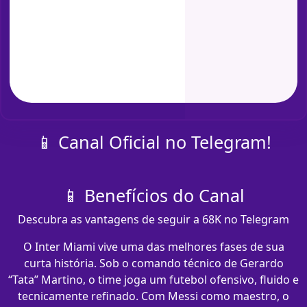
📱 Canal Oficial no Telegram!
📱 Benefícios do Canal
Descubra as vantagens de seguir a 68K no Telegram
O Inter Miami vive uma das melhores fases de sua
curta história. Sob o comando técnico de Gerardo
“Tata” Martino, o time joga um futebol ofensivo, fluido e
tecnicamente refinado. Com Messi como maestro, o