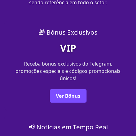
sendo referência em todo o setor.
🎁 Bônus Exclusivos
VIP
Receba bônus exclusivos do Telegram,
promoções especiais e códigos promocionais
únicos!
Ver Bônus
📢 Notícias em Tempo Real