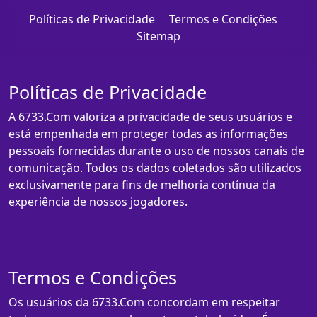
Políticas de Privacidade
Termos e Condições
Sitemap
Políticas de Privacidade
A 6733.Com valoriza a privacidade de seus usuários e
está empenhada em proteger todas as informações
pessoais fornecidas durante o uso de nossos canais de
comunicação. Todos os dados coletados são utilizados
exclusivamente para fins de melhoria contínua da
experiência de nossos jogadores.
Termos e Condições
Os usuários da 6733.Com concordam em respeitar