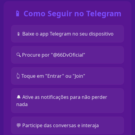
📱 Como Seguir no Telegram
📱 Baixe o app Telegram no seu dispositivo
🔍 Procure por "@66DvOficial"
👆 Toque em "Entrar" ou "Join"
🔔 Ative as notificações para não perder
nada
💬 Participe das conversas e interaja