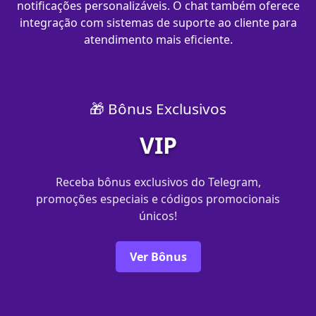
notificações personalizáveis. O chat também oferece
integração com sistemas de suporte ao cliente para
atendimento mais eficiente.
🎁 Bônus Exclusivos
VIP
Receba bônus exclusivos do Telegram,
promoções especiais e códigos promocionais
únicos!
Ver Bônus