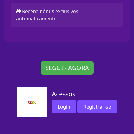
🎁 Receba bônus exclusivos
automaticamente
SEGUIR AGORA
Acessos
Login
Registrar-se