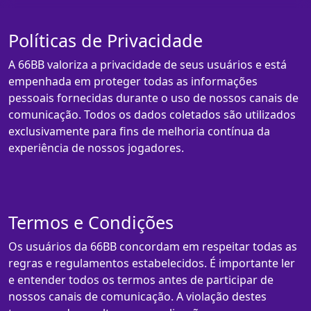
Políticas de Privacidade
A 66BB valoriza a privacidade de seus usuários e está
empenhada em proteger todas as informações
pessoais fornecidas durante o uso de nossos canais de
comunicação. Todos os dados coletados são utilizados
exclusivamente para fins de melhoria contínua da
experiência de nossos jogadores.
Termos e Condições
Os usuários da 66BB concordam em respeitar todas as
regras e regulamentos estabelecidos. É importante ler
e entender todos os termos antes de participar de
nossos canais de comunicação. A violação destes