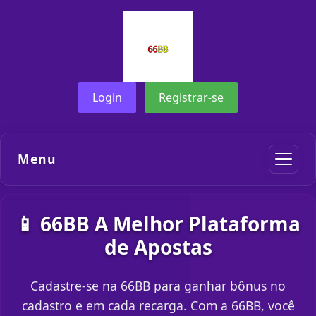
Login
Registrar-se
Menu
📱 66BB A Melhor Plataforma
de Apostas
Cadastre-se na 66BB para ganhar bônus no
cadastro e em cada recarga. Com a 66BB, você