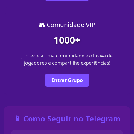
👥 Comunidade VIP
1000+
Junte-se a uma comunidade exclusiva de
jogadores e compartilhe experiências!
Entrar Grupo
📱 Como Seguir no Telegram