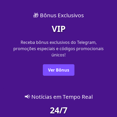
🎁 Bônus Exclusivos
VIP
Receba bônus exclusivos do Telegram,
promoções especiais e códigos promocionais
únicos!
Ver Bônus
📢 Notícias em Tempo Real
24/7