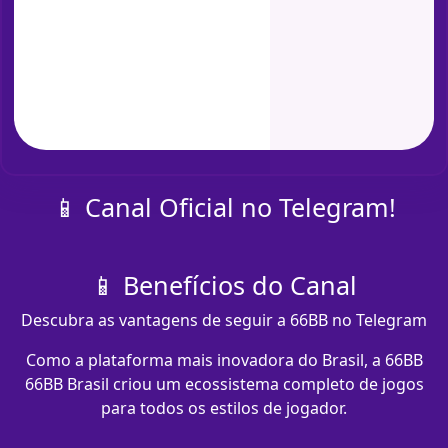
📱 Canal Oficial no Telegram!
📱 Benefícios do Canal
Descubra as vantagens de seguir a 66BB no Telegram
Como a plataforma mais inovadora do Brasil, a 66BB
66BB Brasil criou um ecossistema completo de jogos
para todos os estilos de jogador.