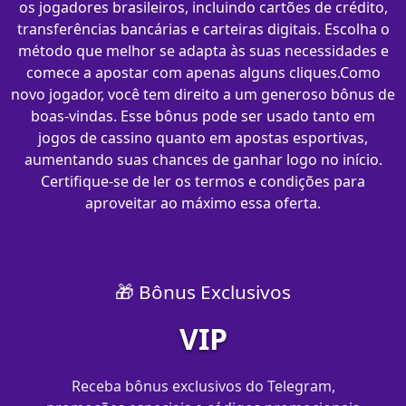
os jogadores brasileiros, incluindo cartões de crédito,
transferências bancárias e carteiras digitais. Escolha o
método que melhor se adapta às suas necessidades e
comece a apostar com apenas alguns cliques.Como
novo jogador, você tem direito a um generoso bônus de
boas-vindas. Esse bônus pode ser usado tanto em
jogos de cassino quanto em apostas esportivas,
aumentando suas chances de ganhar logo no início.
Certifique-se de ler os termos e condições para
aproveitar ao máximo essa oferta.
🎁 Bônus Exclusivos
VIP
Receba bônus exclusivos do Telegram,