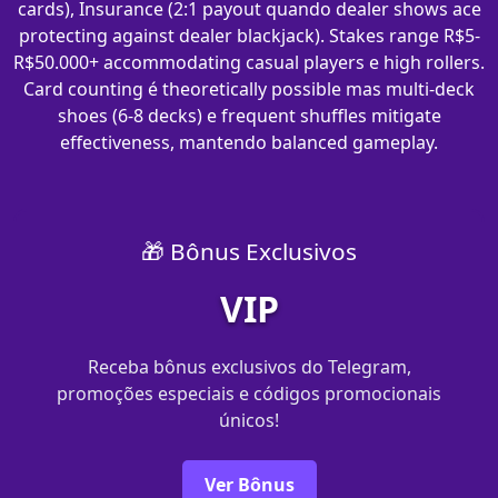
cards), Insurance (2:1 payout quando dealer shows ace
protecting against dealer blackjack). Stakes range R$5-
R$50.000+ accommodating casual players e high rollers.
Card counting é theoretically possible mas multi-deck
shoes (6-8 decks) e frequent shuffles mitigate
effectiveness, mantendo balanced gameplay.
🎁 Bônus Exclusivos
VIP
Receba bônus exclusivos do Telegram,
promoções especiais e códigos promocionais
únicos!
Ver Bônus