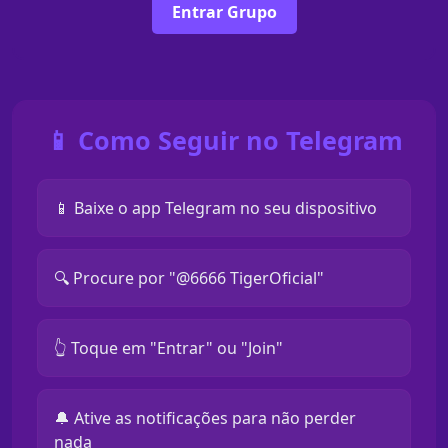
Entrar Grupo
📱 Como Seguir no Telegram
📱 Baixe o app Telegram no seu dispositivo
🔍 Procure por "@6666 TigerOficial"
👆 Toque em "Entrar" ou "Join"
🔔 Ative as notificações para não perder
nada