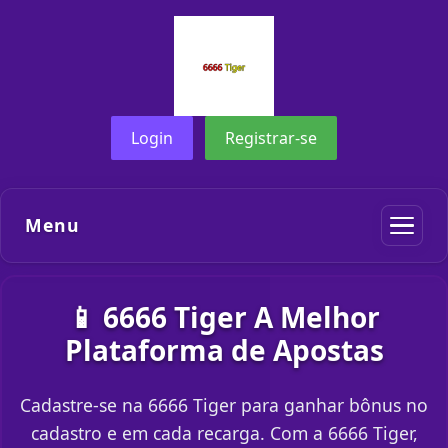
Login
Registrar-se
Menu
📱 6666 Tiger A Melhor
Plataforma de Apostas
Cadastre-se na 6666 Tiger para ganhar bônus no
cadastro e em cada recarga. Com a 6666 Tiger,