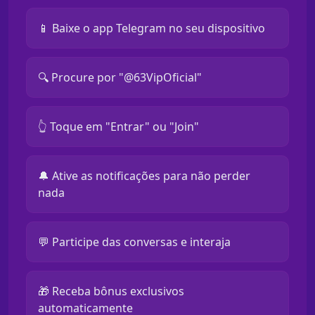
📱 Baixe o app Telegram no seu dispositivo
🔍 Procure por "@63VipOficial"
👆 Toque em "Entrar" ou "Join"
🔔 Ative as notificações para não perder
nada
💬 Participe das conversas e interaja
🎁 Receba bônus exclusivos
automaticamente