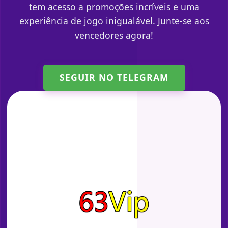
tem acesso a promoções incríveis e uma
experiência de jogo inigualável. Junte-se aos
vencedores agora!
SEGUIR NO TELEGRAM