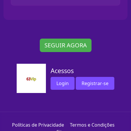
SEGUIR AGORA
Acessos
Login
Registrar-se
Políticas de Privacidade
Termos e Condições