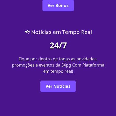
Ver Bônus
📢 Notícias em Tempo Real
24/7
Fique por dentro de todas as novidades,
promoções e eventos da 5Xpg Com Plataforma
em tempo real!
Ver Notícias