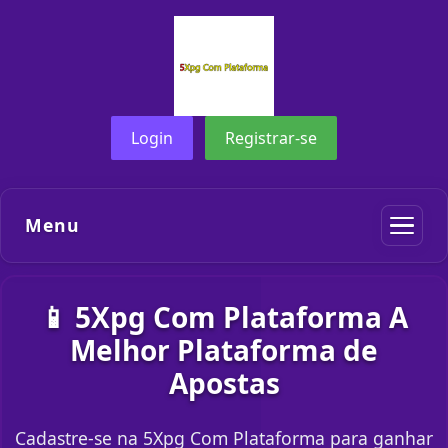
Login
Registrar-se
Menu
📱 5Xpg Com Plataforma A
Melhor Plataforma de
Apostas
Cadastre-se na 5Xpg Com Plataforma para ganhar