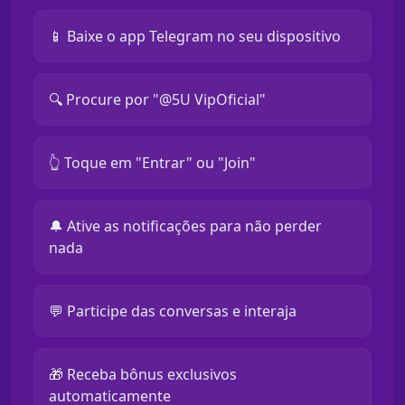
📱 Baixe o app Telegram no seu dispositivo
🔍 Procure por "@5U VipOficial"
👆 Toque em "Entrar" ou "Join"
🔔 Ative as notificações para não perder
nada
💬 Participe das conversas e interaja
🎁 Receba bônus exclusivos
automaticamente