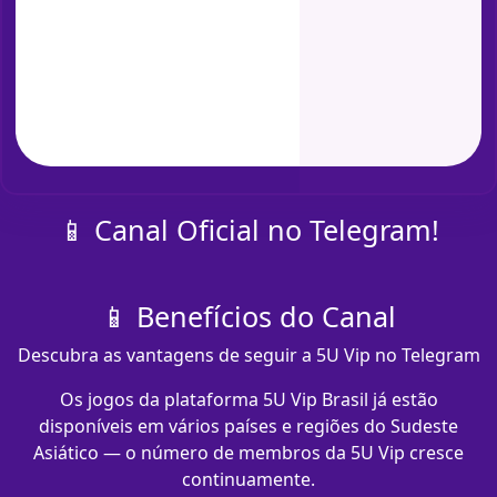
📱 Canal Oficial no Telegram!
📱 Benefícios do Canal
Descubra as vantagens de seguir a 5U Vip no Telegram
Os jogos da plataforma 5U Vip Brasil já estão
disponíveis em vários países e regiões do Sudeste
Asiático — o número de membros da 5U Vip cresce
continuamente.