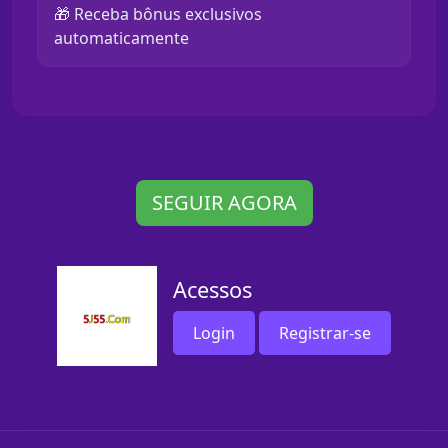
🎁 Receba bônus exclusivos
automaticamente
SEGUIR AGORA
Acessos
Login
Registrar-se