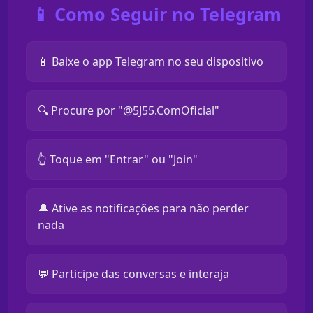
📱 Como Seguir no Telegram
📱 Baixe o app Telegram no seu dispositivo
🔍 Procure por "@5J55.ComOficial"
👆 Toque em "Entrar" ou "Join"
🔔 Ative as notificações para não perder
nada
💬 Participe das conversas e interaja