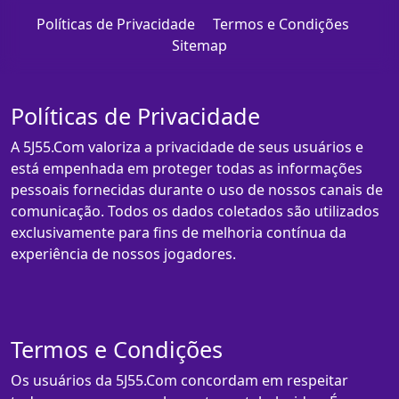
Políticas de Privacidade
Termos e Condições
Sitemap
Políticas de Privacidade
A 5J55.Com valoriza a privacidade de seus usuários e
está empenhada em proteger todas as informações
pessoais fornecidas durante o uso de nossos canais de
comunicação. Todos os dados coletados são utilizados
exclusivamente para fins de melhoria contínua da
experiência de nossos jogadores.
Termos e Condições
Os usuários da 5J55.Com concordam em respeitar