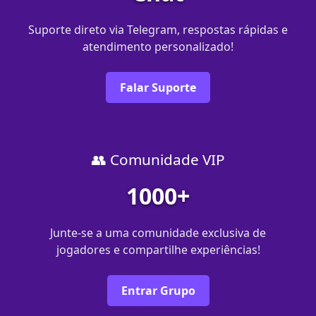
Suporte direto via Telegram, respostas rápidas e
atendimento personalizado!
Falar Suporte
👥 Comunidade VIP
1000+
Junte-se a uma comunidade exclusiva de
jogadores e compartilhe experiências!
Entrar Grupo