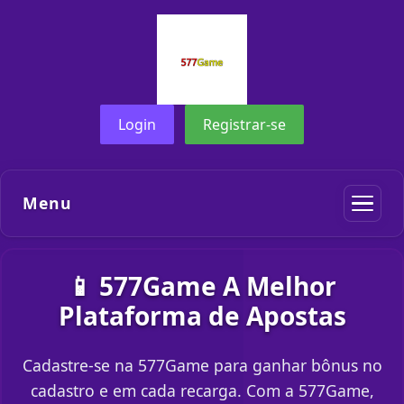
Login
Registrar-se
Menu
📱 577Game A Melhor
Plataforma de Apostas
Cadastre-se na 577Game para ganhar bônus no
cadastro e em cada recarga. Com a 577Game,