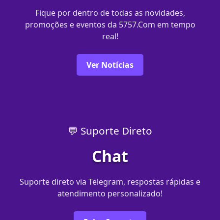
Fique por dentro de todas as novidades,
promoções e eventos da 5757.Com em tempo
real!
Ver Notícias
💬 Suporte Direto
Chat
Suporte direto via Telegram, respostas rápidas e
atendimento personalizado!