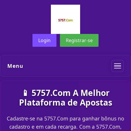
Login
Registrar-se
Menu
📱 5757.Com A Melhor
Plataforma de Apostas
Cadastre-se na 5757.Com para ganhar bônus no
cadastro e em cada recarga. Com a 5757.Com,