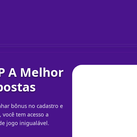
P A Melhor
postas
har bônus no cadastro e
 você tem acesso a
e jogo inigualável.