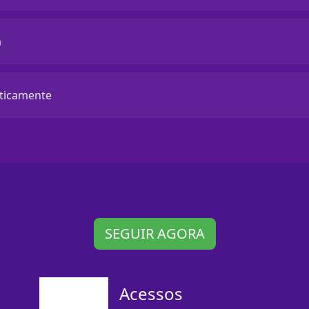
a
aticamente
SEGUIR AGORA
Acessos