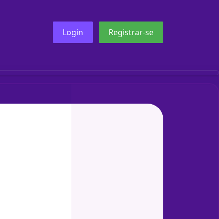
Login
Registrar-se