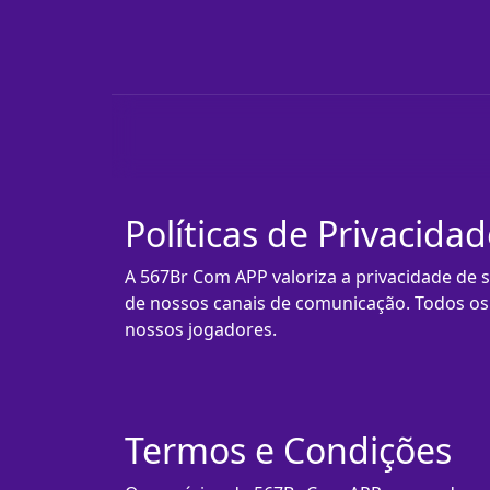
Políticas de Privacida
A 567Br Com APP valoriza a privacidade de
de nossos canais de comunicação. Todos os 
nossos jogadores.
Termos e Condições