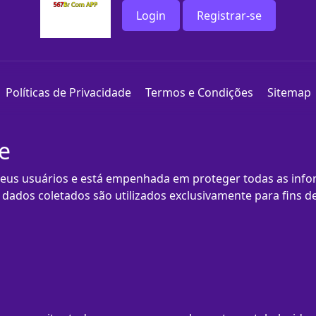
Login
Registrar-se
Políticas de Privacidade
Termos e Condições
Sitemap
de
 seus usuários e está empenhada em proteger todas as info
dados coletados são utilizados exclusivamente para fins d