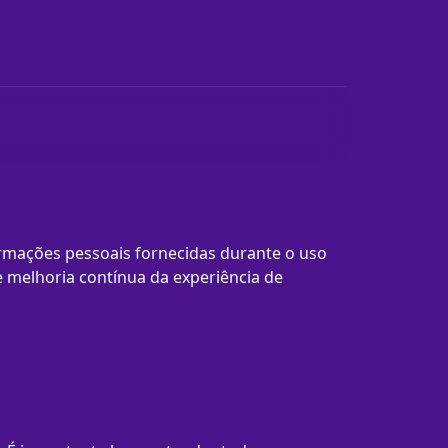
rmações pessoais fornecidas durante o uso
e melhoria contínua da experiência de