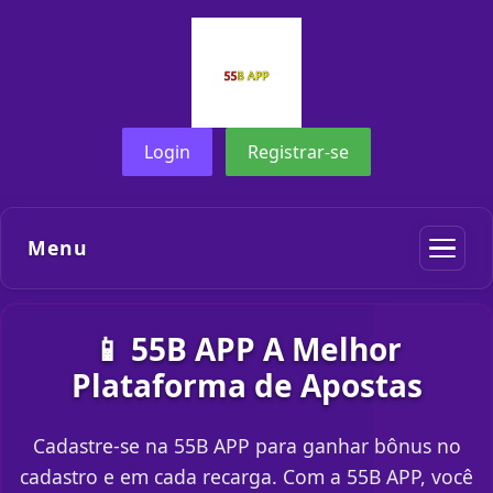
Login
Registrar-se
Menu
📱 55B APP A Melhor
Plataforma de Apostas
Cadastre-se na 55B APP para ganhar bônus no
cadastro e em cada recarga. Com a 55B APP, você