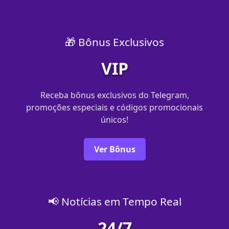
🎁 Bônus Exclusivos
VIP
Receba bônus exclusivos do Telegram,
promoções especiais e códigos promocionais
únicos!
Ver Bônus
📢 Notícias em Tempo Real
24/7