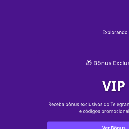
Explorando
🎁 Bônus Exclu
VIP
Receba bônus exclusivos do Telegra
e códigos promocionai
Ver Bônus