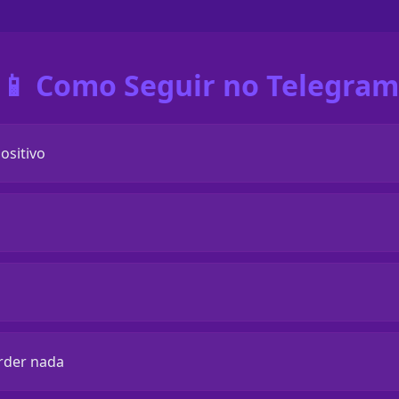
📱 Como Seguir no Telegram
ositivo
erder nada