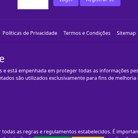
Políticas de Privacidade
Termos e Condições
Sitemap
de
ios e está empenhada em proteger todas as informações pe
tados são utilizados exclusivamente para fins de melhoria
todas as regras e regulamentos estabelecidos. É importan