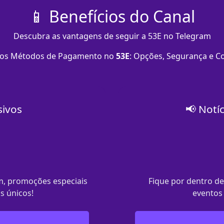
📱 Benefícios do Canal
Descubra as vantagens de seguir a 53E no Telegram
 os Métodos de Pagamento no
53E
: Opções, Segurança e Co
sivos
📢 Notí
m, promoções especiais
Fique por dentro d
s únicos!
eventos