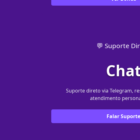
💬 Suporte Di
Cha
Suporte direto via Telegram, r
atendimento persona
Falar Suport