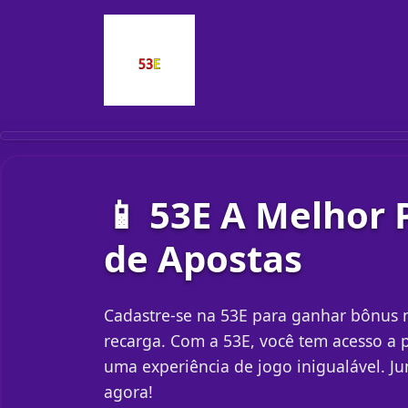
📱 53E A Melhor 
de Apostas
Cadastre-se na 53E para ganhar bônus 
recarga. Com a 53E, você tem acesso a 
uma experiência de jogo inigualável. J
agora!