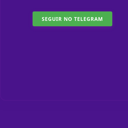
SEGUIR NO TELEGRAM