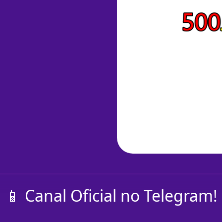
📱 Canal Oficial no Telegram!