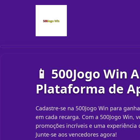
📱 500Jogo Win 
Plataforma de A
Cadastre-se na 500Jogo Win para ganha
em cada recarga. Com a 500Jogo Win, v
promoções incríveis e uma experiência d
Junte-se aos vencedores agora!