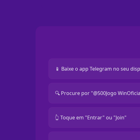
📱 Baixe o app Telegram no seu disp
🔍 Procure por "@500Jogo WinOficia
👆 Toque em "Entrar" ou "Join"