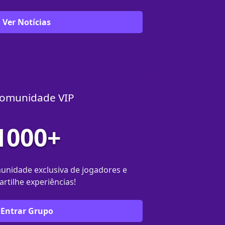
Ver Notícias
Comunidade VIP
1000+
unidade exclusiva de jogadores e
rtilhe experiências!
Entrar Grupo