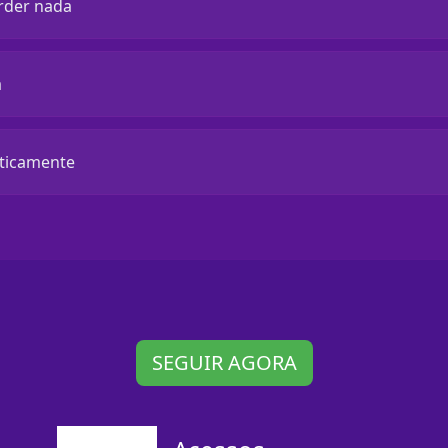
erder nada
a
aticamente
SEGUIR AGORA