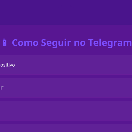
📱 Como Seguir no Telegram
ositivo
l"