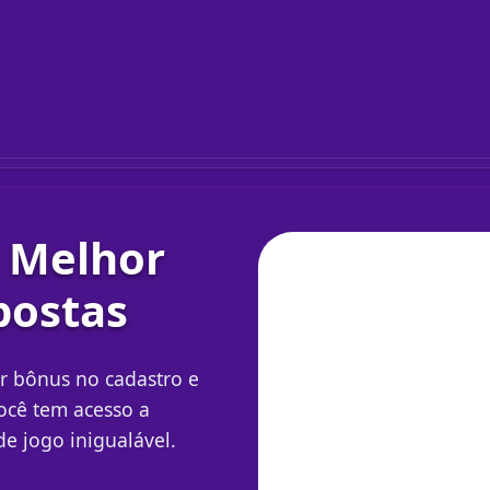
A Melhor
postas
r bônus no cadastro e
ocê tem acesso a
e jogo inigualável.