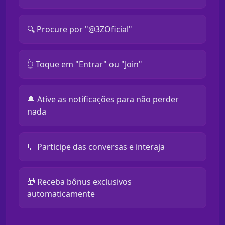
🔍 Procure por "@3ZOficial"
👆 Toque em "Entrar" ou "Join"
🔔 Ative as notificações para não perder
nada
💬 Participe das conversas e interaja
🎁 Receba bônus exclusivos
automaticamente