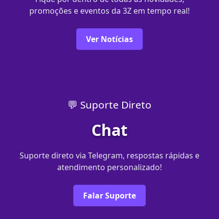
promoções e eventos da 3Z em tempo real!
Ver Notícias
💬 Suporte Direto
Chat
Suporte direto via Telegram, respostas rápidas e
atendimento personalizado!
Falar Suporte