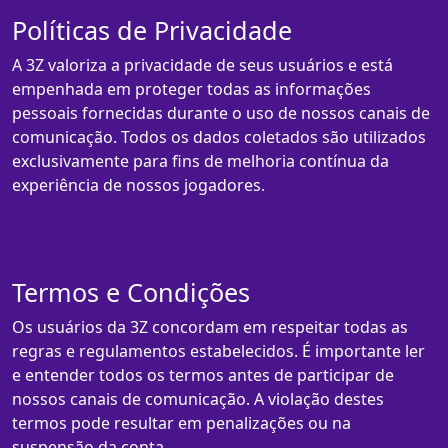
Políticas de Privacidade
A 3Z valoriza a privacidade de seus usuários e está
empenhada em proteger todas as informações
pessoais fornecidas durante o uso de nossos canais de
comunicação. Todos os dados coletados são utilizados
exclusivamente para fins de melhoria contínua da
experiência de nossos jogadores.
Termos e Condições
Os usuários da 3Z concordam em respeitar todas as
regras e regulamentos estabelecidos. É importante ler
e entender todos os termos antes de participar de
nossos canais de comunicação. A violação destes
termos pode resultar em penalizações ou na
suspensão da conta.