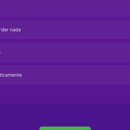
erder nada
a
aticamente