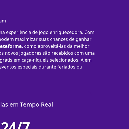
ram
ma experiência de jogo enriquecedora. Com
s podem maximizar suas chances de ganhar
lataforma
, como aproveitá-las da melhor
 os novos jogadores são recebidos com uma
grátis em caça-níqueis selecionados. Além
ventos especiais durante feriados ou
cias em Tempo Real
24/7