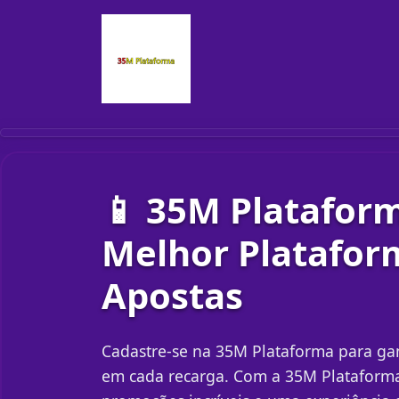
📱 35M Platafor
Melhor Platafor
Apostas
Cadastre-se na 35M Plataforma para ga
em cada recarga. Com a 35M Plataforma