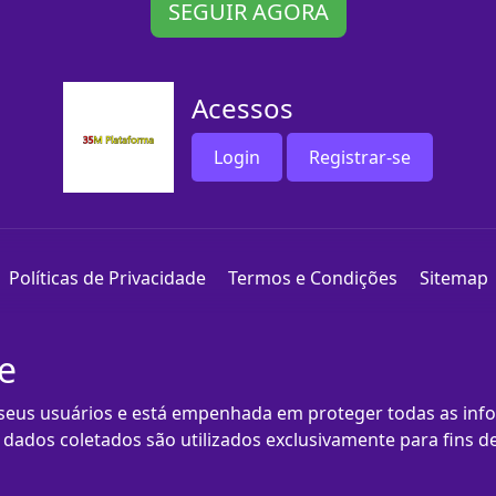
SEGUIR AGORA
Acessos
Login
Registrar-se
Políticas de Privacidade
Termos e Condições
Sitemap
de
e seus usuários e está empenhada em proteger todas as inf
dados coletados são utilizados exclusivamente para fins d