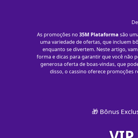
De
As promoções no
35M Plataforma
são uma
uma variedade de ofertas, que incluem b
enquanto se divertem. Neste artigo, vam
forma e dicas para garantir que você não 
generosa oferta de boas-vindas, que pode
disso, o cassino oferece promoções 
🎁 Bônus Exclu
VIP