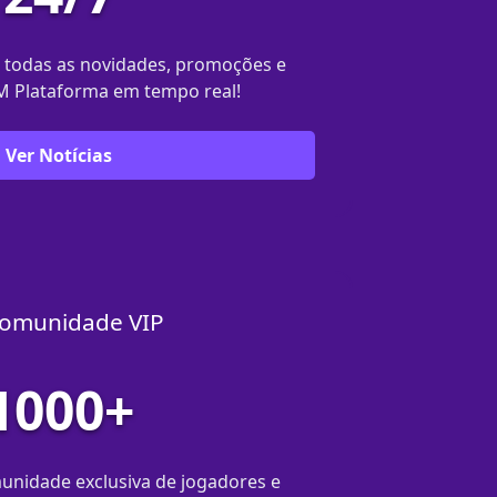
e todas as novidades, promoções e
M Plataforma em tempo real!
Ver Notícias
Comunidade VIP
1000+
unidade exclusiva de jogadores e