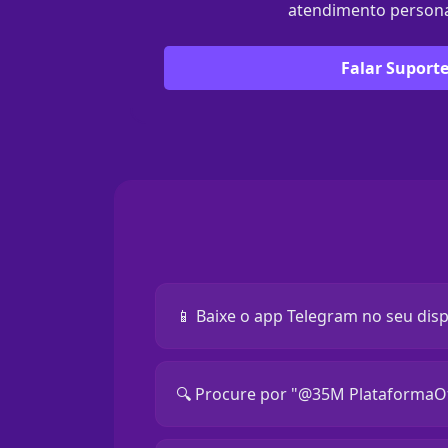
atendimento persona
Falar Suport
📱 Baixe o app Telegram no seu disp
🔍 Procure por "@35M PlataformaOf