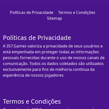
Políticas de Privacidade
Termos e Condições
Sitemap
Políticas de Privacidade
A 357.Games valoriza a privacidade de seus usuários e
está empenhada em proteger todas as informações
pessoais fornecidas durante o uso de nossos canais de
comunicação. Todos os dados coletados são utilizados
exclusivamente para fins de melhoria contínua da
experiência de nossos jogadores.
Termos e Condições