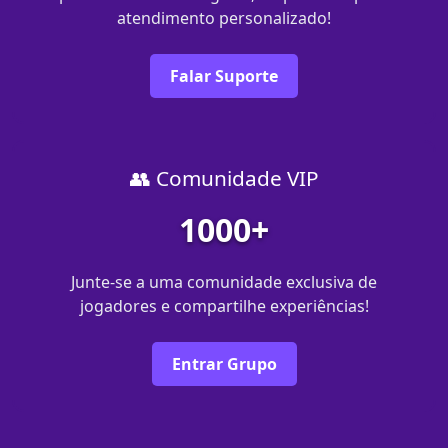
atendimento personalizado!
Falar Suporte
👥 Comunidade VIP
1000+
Junte-se a uma comunidade exclusiva de
jogadores e compartilhe experiências!
Entrar Grupo