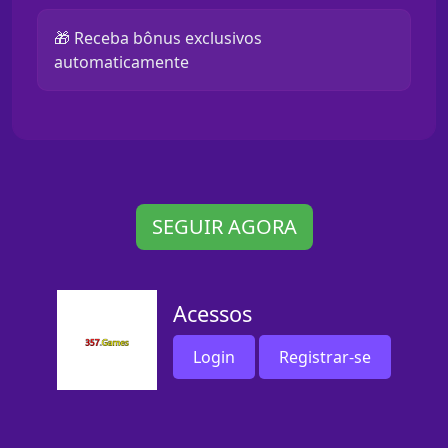
🎁 Receba bônus exclusivos
automaticamente
SEGUIR AGORA
Acessos
Login
Registrar-se