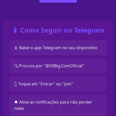
📱 Como Seguir no Telegram
📱 Baixe o app Telegram no seu dispositivo
🔍 Procure por "@33Big.ComOficial"
👆 Toque em "Entrar" ou "Join"
🔔 Ative as notificações para não perder
nada