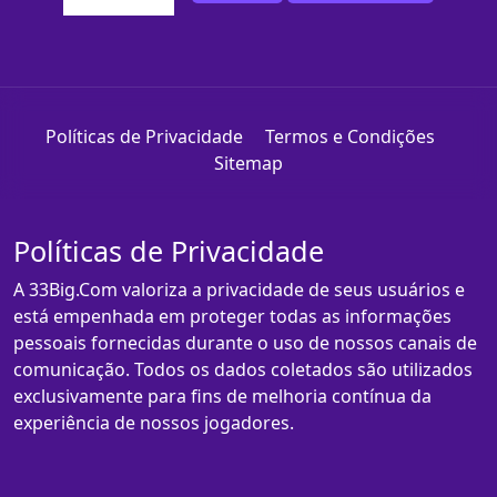
Políticas de Privacidade
Termos e Condições
Sitemap
Políticas de Privacidade
A 33Big.Com valoriza a privacidade de seus usuários e
está empenhada em proteger todas as informações
pessoais fornecidas durante o uso de nossos canais de
comunicação. Todos os dados coletados são utilizados
exclusivamente para fins de melhoria contínua da
experiência de nossos jogadores.