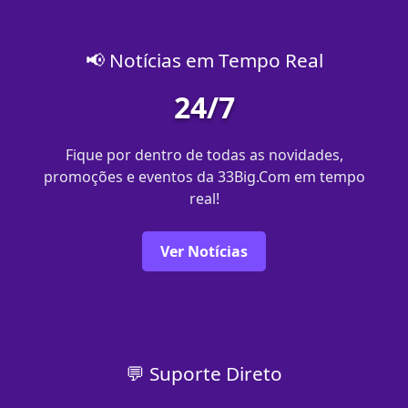
📢 Notícias em Tempo Real
24/7
Fique por dentro de todas as novidades,
promoções e eventos da 33Big.Com em tempo
real!
Ver Notícias
💬 Suporte Direto