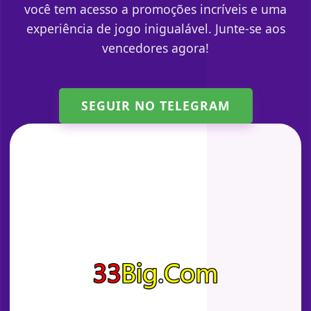
você tem acesso a promoções incríveis e uma
experiência de jogo inigualável. Junte-se aos
vencedores agora!
SEGUIR NO TELEGRAM