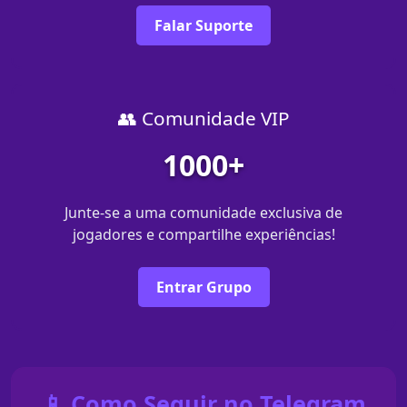
Falar Suporte
👥 Comunidade VIP
1000+
Junte-se a uma comunidade exclusiva de
jogadores e compartilhe experiências!
Entrar Grupo
📱 Como Seguir no Telegram