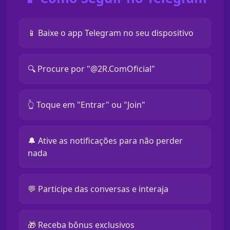
📱 Baixe o app Telegram no seu dispositivo
🔍 Procure por "@2R.ComOficial"
👆 Toque em "Entrar" ou "Join"
🔔 Ative as notificações para não perder
nada
💬 Participe das conversas e interaja
🎁 Receba bônus exclusivos