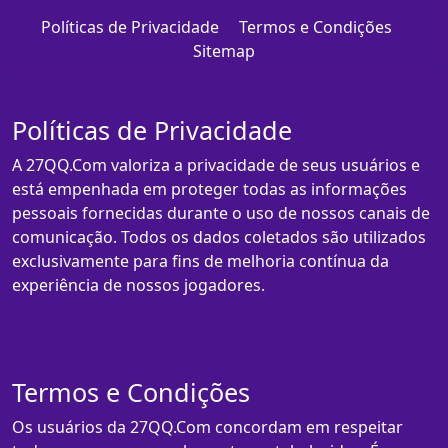
Políticas de Privacidade
Termos e Condições
Sitemap
Políticas de Privacidade
A 27QQ.Com valoriza a privacidade de seus usuários e
está empenhada em proteger todas as informações
pessoais fornecidas durante o uso de nossos canais de
comunicação. Todos os dados coletados são utilizados
exclusivamente para fins de melhoria contínua da
experiência de nossos jogadores.
Termos e Condições
Os usuários da 27QQ.Com concordam em respeitar