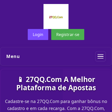
Login
Registrar-se
Menu
📱 27QQ.Com A Melhor
Plataforma de Apostas
Cadastre-se na 27QQ.Com para ganhar bônus no
cadastro e em cada recarga. Com a 27QQ.Com,