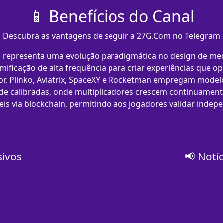
📱 Benefícios do Canal
Descubra as vantagens de seguir a 27G.Com no Telegram
 representa uma evolução paradigmática no design de mecâ
amificação de alta frequência para criar experiências que
ator, Plinko, Aviatrix, SpaceXY e Rocketman empregam mod
dade calibradas, onde multiplicadores crescem continuamen
eis via blockchain, permitindo aos jogadores validar indep
sivos
📢 Notí