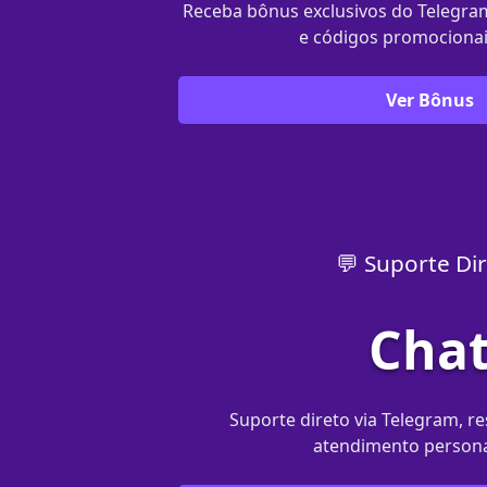
Receba bônus exclusivos do Telegra
e códigos promocionai
Ver Bônus
💬 Suporte Di
Cha
Suporte direto via Telegram, r
atendimento persona