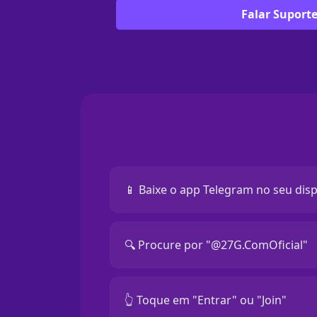
Falar Suport
📱 Baixe o app Telegram no seu disp
🔍 Procure por "@27G.ComOficial"
👆 Toque em "Entrar" ou "Join"