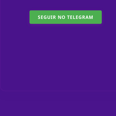
SEGUIR NO TELEGRAM