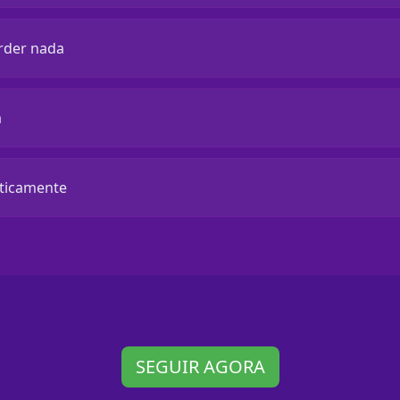
erder nada
a
aticamente
SEGUIR AGORA