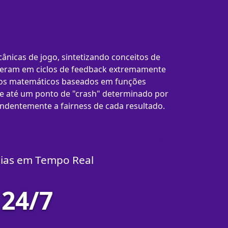
nicas de jogo, sintetizando conceitos de
 operam em ciclos de feedback extremamente
elos matemáticos baseados em funções
te até um ponto de "crash" determinado por
endentemente a fairness de cada resultado.
cias em Tempo Real
24/7