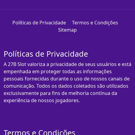
Políticas de Privacidade
Termos e Condições
Sitemap
Políticas de Privacidade
A 27B Slot valoriza a privacidade de seus usuários e está
empenhada em proteger todas as informações
pessoais fornecidas durante o uso de nossos canais de
comunicação. Todos os dados coletados são utilizados
exclusivamente para fins de melhoria contínua da
experiência de nossos jogadores.
Termos e Condições