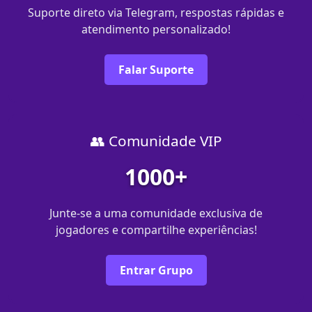
Suporte direto via Telegram, respostas rápidas e
atendimento personalizado!
Falar Suporte
👥 Comunidade VIP
1000+
Junte-se a uma comunidade exclusiva de
jogadores e compartilhe experiências!
Entrar Grupo