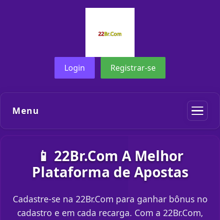
Login
Registrar-se
Menu
📱 22Br.Com A Melhor
Plataforma de Apostas
Cadastre-se na 22Br.Com para ganhar bônus no
cadastro e em cada recarga. Com a 22Br.Com,