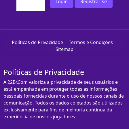
Login
Registrar-se
Políticas de Privacidade
Termos e Condições
Sitemap
Políticas de Privacidade
A 22Br.Com valoriza a privacidade de seus usuários e
está empenhada em proteger todas as informações
pessoais fornecidas durante o uso de nossos canais de
comunicação. Todos os dados coletados são utilizados
exclusivamente para fins de melhoria contínua da
experiência de nossos jogadores.