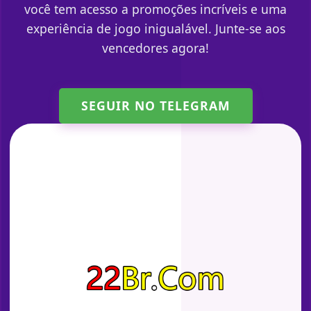
você tem acesso a promoções incríveis e uma
experiência de jogo inigualável. Junte-se aos
vencedores agora!
SEGUIR NO TELEGRAM