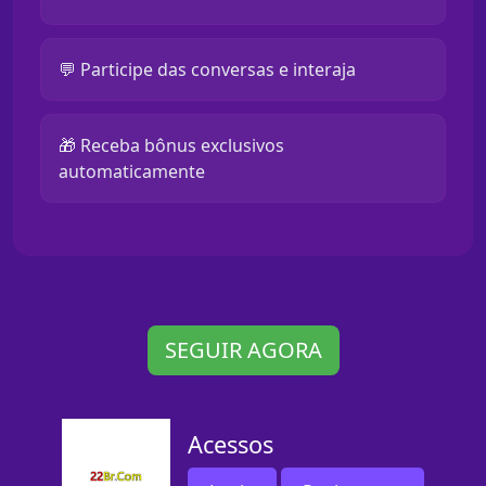
💬 Participe das conversas e interaja
🎁 Receba bônus exclusivos
automaticamente
SEGUIR AGORA
Acessos