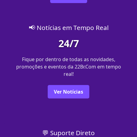
📢 Notícias em Tempo Real
24/7
Fique por dentro de todas as novidades,
promoções e eventos da 22Br.Com em tempo
real!
Ver Notícias
💬 Suporte Direto