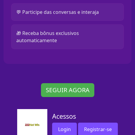
💬 Participe das conversas e interaja
🎁 Receba bônus exclusivos
automaticamente
SEGUIR AGORA
Acessos
Login
Registrar-se