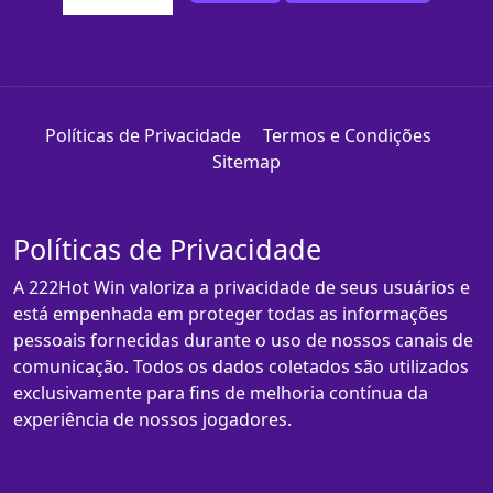
Políticas de Privacidade
Termos e Condições
Sitemap
Políticas de Privacidade
A 222Hot Win valoriza a privacidade de seus usuários e
está empenhada em proteger todas as informações
pessoais fornecidas durante o uso de nossos canais de
comunicação. Todos os dados coletados são utilizados
exclusivamente para fins de melhoria contínua da
experiência de nossos jogadores.