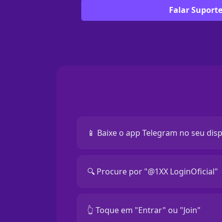
Falar Suport
📱 Baixe o app Telegram no seu disp
🔍 Procure por "@1XX LoginOficial"
👆 Toque em "Entrar" ou "Join"