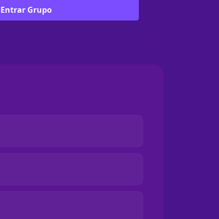
Entrar Grupo