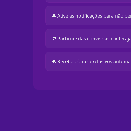
🔔 Ative as notificações para não p
💬 Participe das conversas e interaj
🎁 Receba bônus exclusivos autom