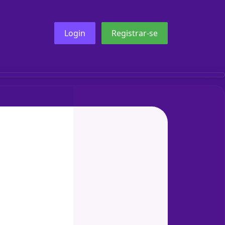
Login
Registrar-se