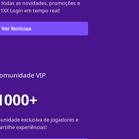
e todas as novidades, promoções e
 1XX Login em tempo real!
Ver Notícias
Comunidade VIP
1000+
unidade exclusiva de jogadores e
rtilhe experiências!