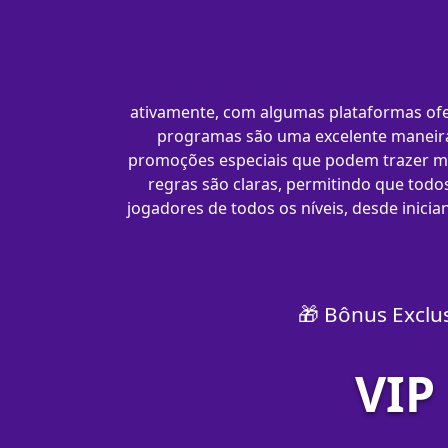
ativamente, com algumas plataformas ofe
programas são uma excelente maneira d
promoções especiais que podem trazer m
regras são claras, permitindo que todo
jogadores de todos os níveis, desde inicia
🎁 Bônus Exclu
VIP