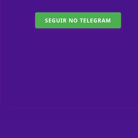
SEGUIR NO TELEGRAM