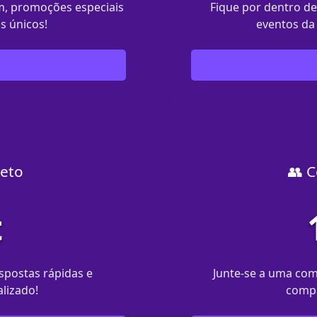
m, promoções especiais
Fique por dentro d
s únicos!
eventos da
reto
👥 
t
espostas rápidas e
Junte-se a uma com
lizado!
compa