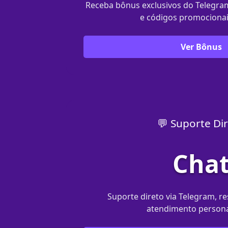
Receba bônus exclusivos do Telegra
e códigos promocionai
Ver Bônus
💬 Suporte Di
Cha
Suporte direto via Telegram, r
atendimento persona