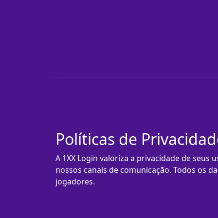
Políticas de Privacida
A 1XX Login valoriza a privacidade de seus
nossos canais de comunicação. Todos os dad
jogadores.