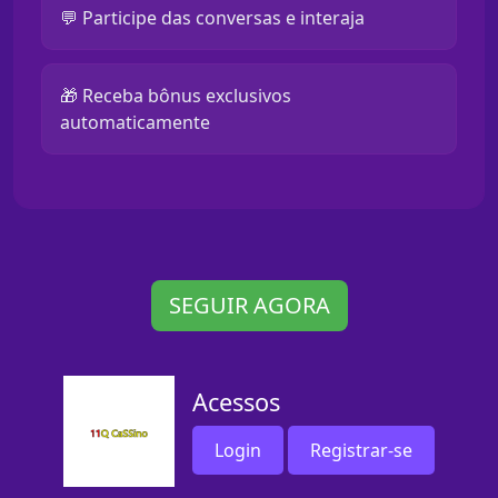
💬 Participe das conversas e interaja
🎁 Receba bônus exclusivos
automaticamente
SEGUIR AGORA
Acessos
Login
Registrar-se