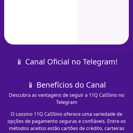
📱 Canal Oficial no Telegram!
📱 Benefícios do Canal
Descubra as vantagens de seguir a 11Q CaSSino no
Telegram
O cassino 11Q CaSSino oferece uma variedade de
opções de pagamento seguras e confiáveis. Entre os
métodos aceitos estão cartões de crédito, carteiras