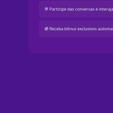
💬 Participe das conversas e interaj
🎁 Receba bônus exclusivos autom