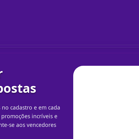
r
postas
 no cadastro e em cada
 promoções incríveis e
unte-se aos vencedores