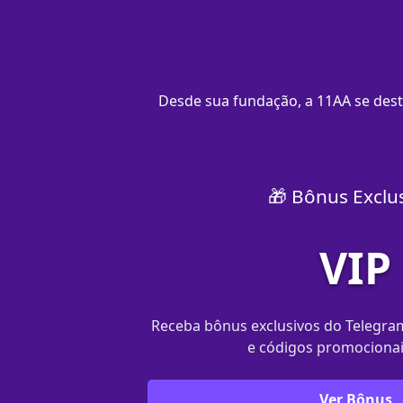
Desde sua fundação, a 11AA se desta
🎁 Bônus Exclu
VIP
Receba bônus exclusivos do Telegra
e códigos promocionai
Ver Bônus