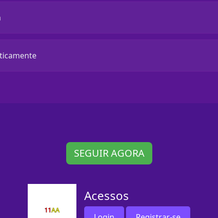
a
aticamente
SEGUIR AGORA
Acessos
Login
Registrar-se