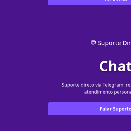
💬 Suporte Di
Cha
Suporte direto via Telegram, r
atendimento persona
Falar Suport