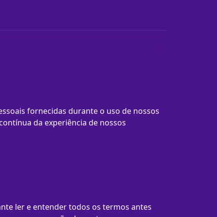
essoais fornecidas durante o uso de nossos
 contínua da experiência de nossos
nte ler e entender todos os termos antes