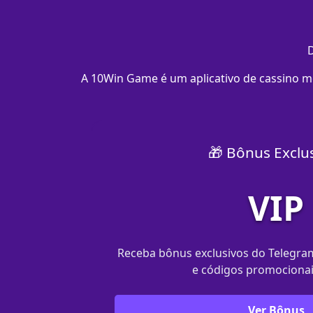
A 10Win Game é um aplicativo de cassino mó
🎁 Bônus Exclu
VIP
Receba bônus exclusivos do Telegra
e códigos promocionai
Ver Bônus