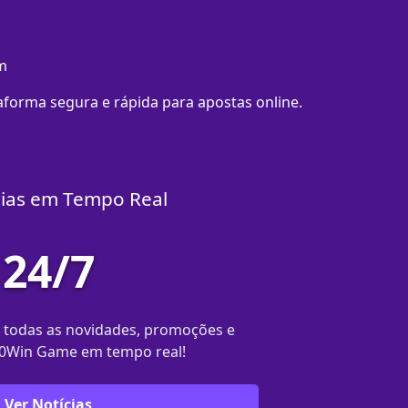
m
aforma segura e rápida para apostas online.
cias em Tempo Real
24/7
e todas as novidades, promoções e
10Win Game em tempo real!
Ver Notícias