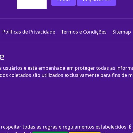
Políticas de Privacidade
Termos e Condições
Sitemap
de
us usuários e está empenhada em proteger todas as inform
os coletados são utilizados exclusivamente para fins de m
speitar todas as regras e regulamentos estabelecidos. É 