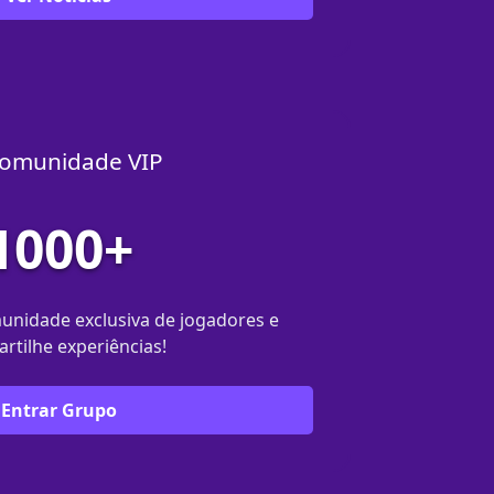
Comunidade VIP
1000+
unidade exclusiva de jogadores e
rtilhe experiências!
Entrar Grupo