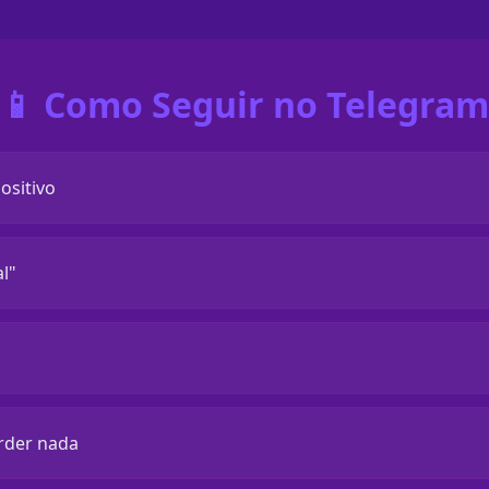
📱 Como Seguir no Telegram
ositivo
l"
erder nada