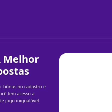
A Melhor
postas
r bônus no cadastro e
ocê tem acesso a
e jogo inigualável.