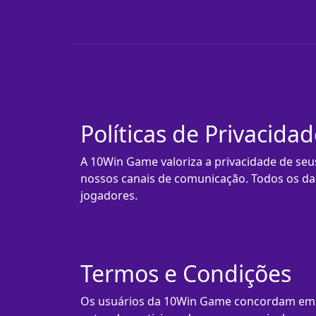
Políticas de Privacida
A 10Win Game valoriza a privacidade de se
nossos canais de comunicação. Todos os dad
jogadores.
Termos e Condições
Os usuários da 10Win Game concordam em re