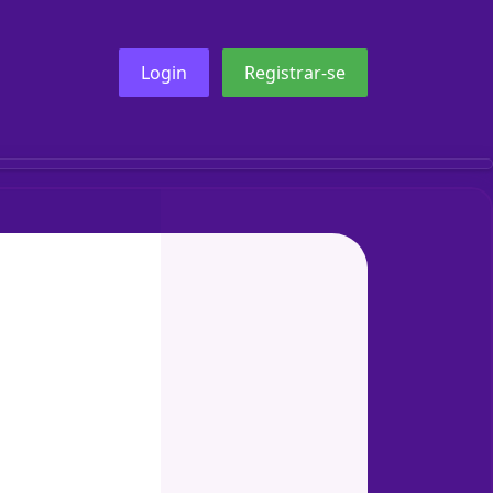
Login
Registrar-se