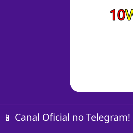
📱 Canal Oficial no Telegram!