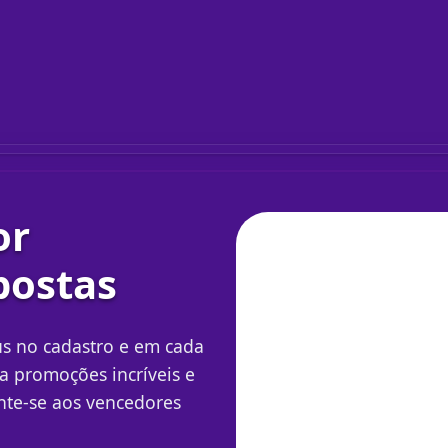
or
postas
s no cadastro e em cada
a promoções incríveis e
unte-se aos vencedores