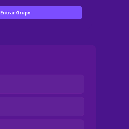
Entrar Grupo