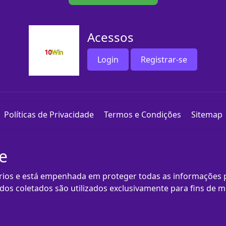
Acessos
Login
Registrar-se
Políticas de Privacidade
Termos e Condições
Sitemap
de
ários e está empenhada em proteger todas as informações 
os coletados são utilizados exclusivamente para fins de m