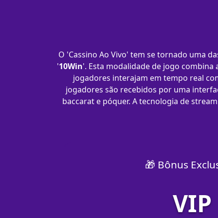
O 'Cassino Ao Vivo' tem se tornado uma das
'
10Win
'. Esta modalidade de jogo combina a
jogadores interajam em tempo real com 
jogadores são recebidos por uma interfac
baccarat e póquer. A tecnologia de stream
🎁 Bônus Exclu
VIP