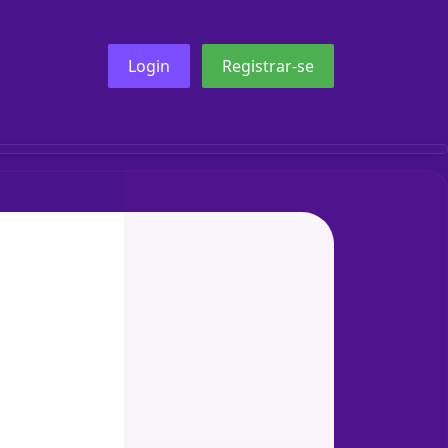
Login
Registrar-se